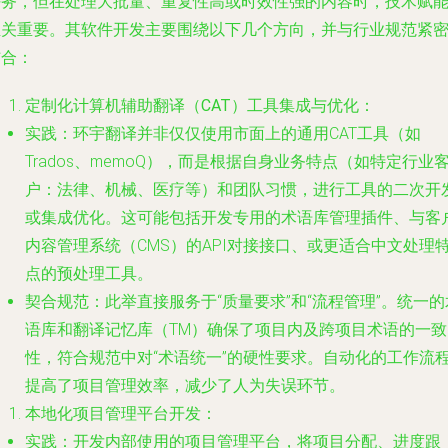
任务，但在处理大批量、重复性高或时效性强的内容时，技术赋
至关重要。其软件开发主要围绕以下几个方向，并与行业规范紧
结合：
定制化计算机辅助翻译（CAT）工具集成与优化
：
实践
：环宇翻译并非仅仅使用市面上的通用CAT工具（如
Trados、memoQ），而是根据自身业务特点（如特定行业
户：法律、机械、医疗等）和团队习惯，进行工具的二次开
或集成优化。这可能包括开发专用的术语库管理插件、与客
内容管理系统（CMS）的API对接接口、或更适合中文处理
点的预处理工具。
契合规范
：此举直接服务于“质量要求”和“流程管理”。统一的
语库和翻译记忆库（TM）确保了项目内及跨项目术语的一致
性，符合规范中对“术语统一”的硬性要求。自动化的工作流
提高了项目管理效率，减少了人为失误环节。
本地化项目管理平台开发
：
实践
：开发内部使用的项目管理平台，将项目分配、进度跟